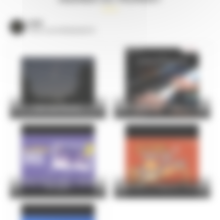
VOIR
TOUS LES ÉVÈNEMENTS
Nuit des Étoiles
Les élèves du conservatoire
Le Mans Soirs d’été – Vendredi
07 août
Bottines et Maisons closes