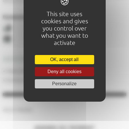
de tous les commerces du Centre ville.
This site uses
Equipements :
cookies and gives
you control over
what you want to
activate
DESCRIPTIF ÉQUIPEMENTS
OK, accept all
Non
Tables d'hôtes
Deny all cookies
:
Oui
Animaux acceptés
:
Personalize
Aucun résultat.
AGENDA DU MOMENT