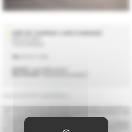
AIRE DE CAMPING-CARS D'ARNAGE
RUE DU PORT
72230 ARNAGE
Tél.
02 43 21 10 06
Contact :
mairie@arnage.fr
Site internet :
https://www.arnage.fr
DESCRIPTIF GÉNÉRAL
Située au bord de la rivière Sarthe, au bout de la rue du Port, à
200 m du centre ville et du port, l'aire de stationnement des
camping-cars mérite d'être utilisée.
L'essentiel des besoins est couvert : - nuitée possible - vidange
gratuite - plein d'eau Le site est très calme, sécurisé et proche