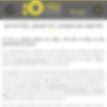
Cookies management panel
ACTIVITÉS, SPORT ET LOISIRS EN SARTHE
S'il est un endroit propice aux loisirs, c'est bien Le Mans et plus
généralement la Sarthe !
Ici, la générosité de la nature a ouvert la porte à de multiples activités de
pleine nature : Parcours dans les arbres, randonnées à pied ou à vélo, balades à
cheval,
en petit train touristique
ou activités nautiques et fluviales : téléski,
pêche, location de bateaux, croisières sur la Sarthe...
Un programme enrichi par des équipements sportifs qui permettent tout aussi
bien de faire un tour de piste sur le circuit du karting des 24 heures, que de
découvrir l'un des 2 golfs de l'agglomération ou encore faire un baptême de
l'air en montgolfière,
en ULM
ou
en hélicoptère
par exemple ! Se détendre en
famille, rencontrer les animaux de la ferme à l'
Arche de la Nature
, ou
dans les
zoos
, profiter des bienfaits de l'eau dans les nombreuses piscines et centres
aquatiques, c'est possible... alors à vous de jouer !
En cas de mauvais temps, les activités indoor ne sont pas en reste ! cinémas,