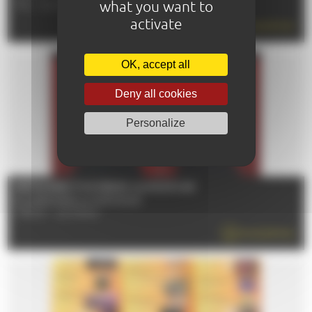
what you want to
TÉL : 02 43 84 22 29
activate
EN SAVOIR PLUS
OK, accept all
Deny all cookies
Personalize
RÉTROSPECTIVE PEDRO ALMODÓVAR
Du 12/06/2026 au 01/09/2026
72000 - LE MANS
EN SAVOIR PLUS