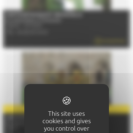
SORTIE BOTANIQUE ET SENSORIELLE
Du 04/04/2026 au 05/12/2026
72000 - LE MANS
TÉL : 06 26 25 09 63
EN SAVOIR PLUS
PARTENAIRE
2026
This site uses
LES MYSTÈRES DE L'ABBAYE
cookies and gives
Du 29/04/2026 au 31/12/2026
you control over
72530 - YVRE-L'EVEQUE