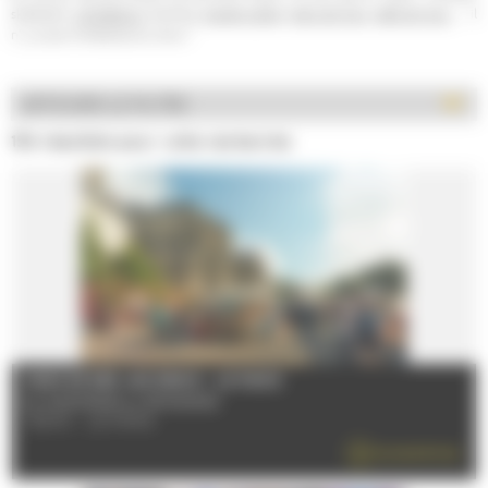
skatepark,
simulateurs
, bowling,
escape game
,
parcs de jeux
,
salle de jeux
,... il
n' y a que l'embarras du choix !
AFFICHER LE FILTRE
154 résultats pour votre recherche
MARCHÉ DES JACOBINS - LE MANS
Du 02/01/2026 au 30/12/2026
72000 - LE MANS
EN SAVOIR PLUS