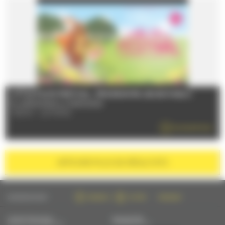
LITTLE FILMS FESTIVAL : PROGRAMME JEUNE PUBLIC
Du 28/06/2026 au 31/08/2026
72000 - LE MANS
EN SAVOIR PLUS
AFFICHER
PLUS DE RÉSULTATS
SUIVEZ-NOUS SUR :
FACEBOOK
TWITTER
INSTAGRAM
CONTACTEZ-NOUS
NEWSLETTER
PAR MAIL OU PAR TÉLÉPHONE
S'INSCRIRE PAR MAIL