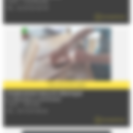
72470 - CHAMPAGNE
TÉL : 02 43 50 90 93
EN SAVOIR PLUS
PARTENAIRE
2026
STAGES ENFANT/ADULTE CÉRAMIQUE
Du 17/06/2026 au 06/09/2026
72230 - ARNAGE
TÉL : 09 72 97 69 24
EN SAVOIR PLUS