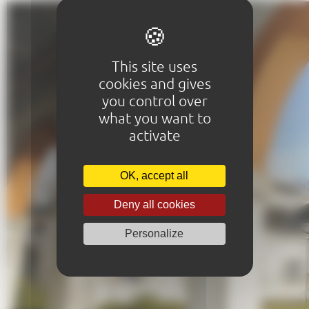
This site uses
cookies and gives
you control over
what you want to
activate
OK, accept all
Deny all cookies
Personalize