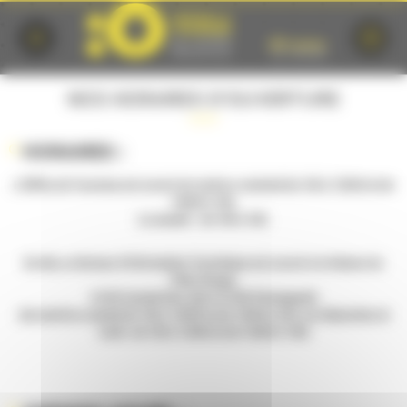
Cookies management panel
NOS HORAIRES D'OUVERTURE
HORAIRES :
L'Office de Tourisme est ouvert du lundi au vendredi de 10h à 13h30 et de
14h30 à 18h,
Le samedi : de 10h à 18h.
En été, un Bureau d'Information Touristique est ouvert à la Maison du
Pilier-Rouge,
41/43 Grande Rue, dans la Cité Plantagenêt
(du mardi au samedi de 10h à 12h30 et de 13h30 à 23h, les dimanches et
lundi : de 10h à 12h30 et de 13h30 à 18h)