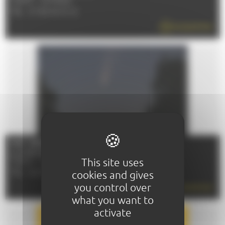
72000 - LE MANS
TÉL : 07 82 02 10 12
EN SAVOIR PLUS
NUIT DES ÉTOILES
Le 07/08/2026
This site uses
72000 - LE MANS
TÉL : 02 43 47 40 00
cookies and gives
you control over
EN SAVOIR PLUS
what you want to
activate