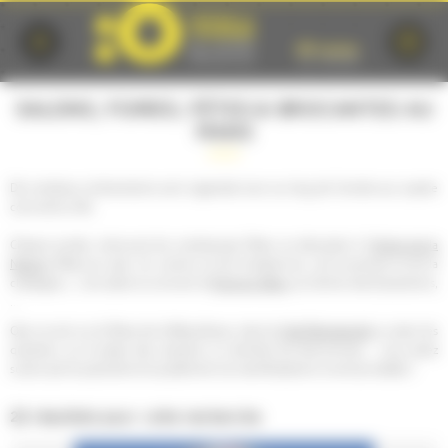
Cookies management panel
SALONS, FOIRES, FÊTES & BROCANTES AU
MANS
De nombreux évènements sont organisés tout au long de l’année aux quatre
coins de la ville.
Chaque année, retrouvez les nombreuses fêtes se déroulant à l'
Arche de la
Nature
(fêtes du pain, du cochon et de la basse-cour, de la pomme et de la
chataigne,...), les salons ou encore la
Foire du Mans
, au Centre des Expositions,
...
Que ce soit sur la Place de la République, dans la
Cité Plantagenêt
ou dans les
quartiers, sur la place des Jacobins ou derrière les Quinconces, ...vous serez
surpris par la quantité et la qualité de nos manifestations incontournables !
22 résultats pour votre recherche