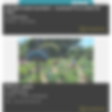
LES GENTIANES S’ANIMENT - GUINGUETTE AU BORD DE
L’EAU
Le 22/08/2026
72000 - LE MANS
EN SAVOIR PLUS
FÊTE DU JARDIN
Le 23/08/2026
72530 - YVRE-L'EVEQUE
TÉL : 02 43 47 40 00
EN SAVOIR PLUS