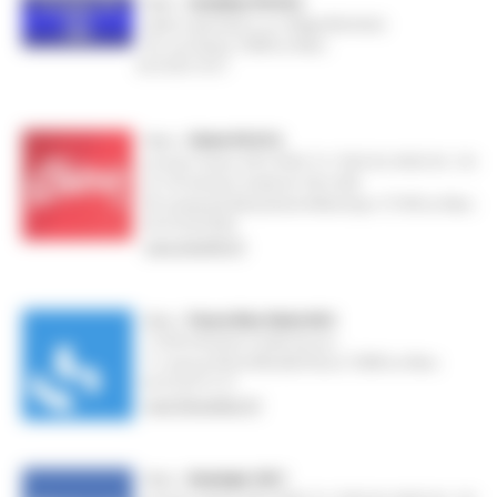
Radio :
Cartables FM 93.3
station associative, au collège Berthelot
26, rue Chanzy 72000 Le Mans
02 43 85 18 51
Radio :
Chérie FM 97.6
journaux locaux à 6h, 6h30, 7h, 7h30, 8h, 8h30, 9h, 12h
et 13h émission locale de 16h à 20h
83, boulevard Alexandre-et-Marie-Oyon 72100 Le Mans
02 43 28 28 00
www.cheriefm.fr
Radio :
France Bleu Maine 96.0
11h30 d'émission locale par jour
17, avenue Pierre-Mendès-France 72000 Le Mans
02 43 29 72 72
www.francebleu.fr/
Radio :
Nostalgie 100.7