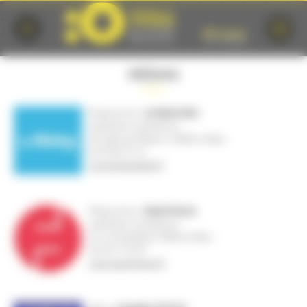
Cookies management panel
MÉDIAS
Presse écrite :
Le Maine libre
publication quotidienne
28, place de l'Éperon 72000 Le Mans
02 43 83 72 72
www.lemainelibre.fr
Presse écrite :
Ouest-France
publication quotidienne
35, rue Gambetta 72000 Le Mans
02 43 21 76 76
www.ouest-france.fr