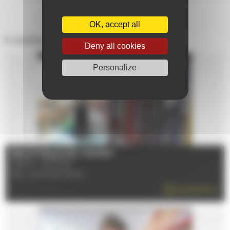
OK, accept all
5 résultats pour votre recherche
Deny all cookies
Personalize
BIBLIOTHEQUE DES VERGERS
72000 - LE MANS
TÉL : 02 43 84 39 43
EN SAVOIR PLUS