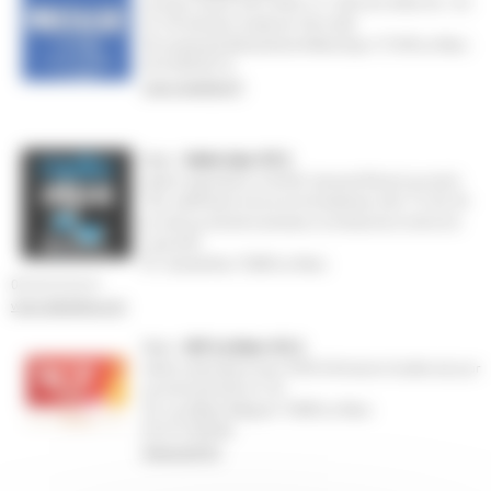
journaux locaux à 6h, 6h30, 7h, 7h30, 8h, 8h30, 9h, 12h
et 13h émission locale de 16h à 20h
83, boulevard Alexandre-et-Marie-Oyon 72100 Le Mans
02 43 80 40 10
www.nostalgie.fr
Radio :
Radio Alpa 107.3
station associative, à la MJC Jacques-Prévert journal à
18h, rediffusé à minuit et le lendemain à 6h, 7h, 8h, 9h
et midi journal de la semaine, le dimanche à midi et le
lundi à 8h
97, Grande-Rue 72000 Le Mans
02 43 23 32 41
www.radioalpa.com
Radio :
RCF Le Mans 101.2
station associative avec 4h30 d'émissions locales par jour
journal local à 8h et 12h
26, rue Albert Maignan 72000 Le Mans
02 43 76 00 88
https://rcf.fr/