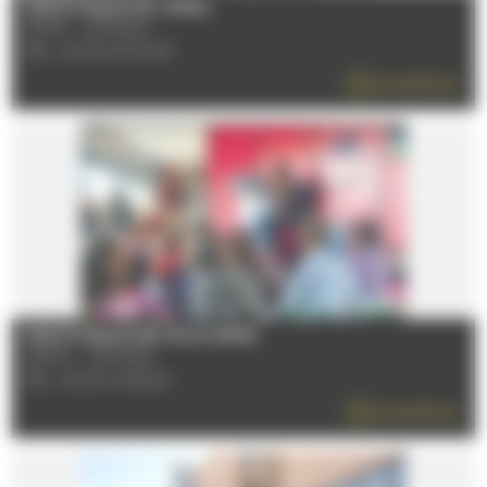
MEDIATHEQUE DE L'ESPAL
72100 - LE MANS
TÉL : 02 43 47 39 97
EN SAVOIR PLUS
MEDIATHEQUE DES SAULNIERES
72000 - LE MANS
TÉL : 02 43 14 55 20
EN SAVOIR PLUS