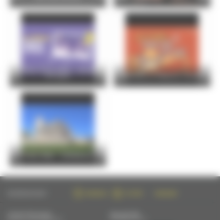
Le Mans Soirs d’été – Vendredi
07 août
Bottines et Maisons closes
Visite flash : Cathédrale
SUIVEZ-NOUS SUR :
FACEBOOK
TWITTER
INSTAGRAM
CONTACTEZ-NOUS
NEWSLETTER
PAR MAIL OU PAR TÉLÉPHONE
S'INSCRIRE PAR MAIL