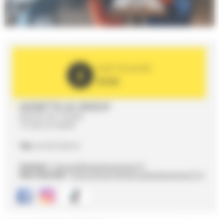
PARTENAIRE
2026
ASSIETTE AU BOEUF
ROUTE DE TOURS
72100 LE MANS
Tél.
02 49 54 06 55
Contact :
lemans@assietteauboeuf.fr
Site internet :
https://www.lemans.assietteauboeuf.fr/