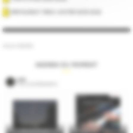
RESTAURANT MENU WINTER 2025-2026
Aucun résultat.
AGENDA DU MOMENT
VOIR
TOUS LES ÉVÈNEMENTS
Nuit des Étoiles
Les élèves du conservatoire