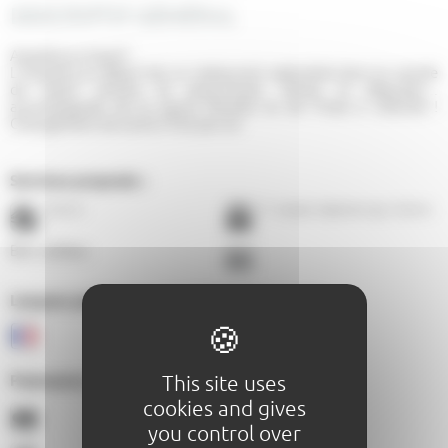
DESCRIPTIF GÉNÉRAL
Assiette au boeuf
L'Assiette au Bœuf est un restaurant spécialisé dans la viande
de bœuf tendre et savoureuse. Venez la déguster...
accompagnée de la sauce Paradis et de frites à volonté !
Changement de carte 2 fois par an.
Services proposés :
À 6,8 Km
T1 - Antarès - Stade Marvingt - À 0,6 Km
Bon cadeau
Langues parlées au sein de l'établissement :
This site uses
Paiements acceptés :
cookies and gives
you control over