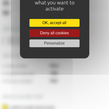
what you want to
activate
OK, accept all
DÉTAILS DES TARIFS
Deny all cookies
Menu adulte du jour (midi en semaine) : 23,35€
Menu adulte soir et week-end : 23,35€
Personalize
DESCRIPTIF ÉQUIPEMENTS
Non
Tables d'hôtes
:
100
Capacité restaurant
:
Oui
Animaux acceptés
:
BROCHURE PDF
CARTE HIVER 2025-2026