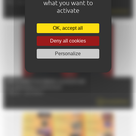
what you want to
TÉL : 02 43 84 22 29
activate
EN SAVOIR PLUS
OK, accept all
Deny all cookies
Personalize
RÉTROSPECTIVE PEDRO ALMODÓVAR
Du 12/06/2026 au 01/09/2026
72000 - LE MANS
EN SAVOIR PLUS