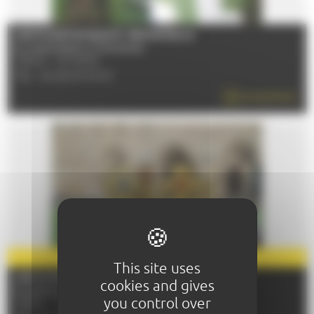
SORTIE BOTANIQUE ET SENSORIELLE
Du 04/04/2026 au 05/12/2026
72000 - LE MANS
TÉL : 06 26 25 09 63
EN SAVOIR PLUS
PARTENAIRE
2026
This site uses
LES MYSTÈRES DE L'ABBAYE
cookies and gives
Du 29/04/2026 au 31/12/2026
you control over
72530 - YVRE-L'EVEQUE