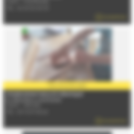
72470 - CHAMPAGNE
TÉL : 02 43 50 90 93
EN SAVOIR PLUS
PARTENAIRE
2026
STAGES ENFANT/ADULTE CÉRAMIQUE
Du 17/06/2026 au 06/09/2026
72230 - ARNAGE
TÉL : 09 72 97 69 24
EN SAVOIR PLUS