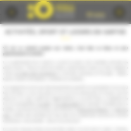
Cookies management panel
ACTIVITÉS, SPORT ET LOISIRS EN SARTHE
S'il est un endroit propice aux loisirs, c'est bien Le Mans et plus
généralement la Sarthe !
Ici, la générosité de la nature a ouvert la porte à de multiples activités de
pleine nature : Parcours dans les arbres, randonnées à pied ou à vélo, balades à
cheval,
en petit train touristique
ou activités nautiques et fluviales : téléski,
pêche, location de bateaux, croisières sur la Sarthe...
Un programme enrichi par des équipements sportifs qui permettent tout aussi
bien de faire un tour de piste sur le circuit du karting des 24 heures, que de
découvrir l'un des 2 golfs de l'agglomération ou encore faire un baptême de
l'air en montgolfière,
en ULM
ou
en hélicoptère
par exemple ! Se détendre en
famille, rencontrer les animaux de la ferme à l'
Arche de la Nature
, ou
dans les
zoos
, profiter des bienfaits de l'eau dans les nombreuses piscines et centres
aquatiques, c'est possible... alors à vous de jouer !
En cas de mauvais temps, les activités indoor ne sont pas en reste ! cinémas,