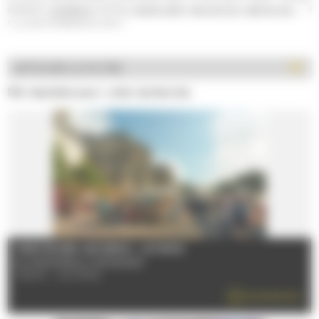
skatepark,
simulateurs
, bowling,
escape game
,
parcs de jeux
,
salle de jeux
,... il
n' y a que l'embarras du choix !
AFFICHER LE FILTRE
154 résultats pour votre recherche
MARCHÉ DES JACOBINS - LE MANS
Du 02/01/2026 au 30/12/2026
72000 - LE MANS
EN SAVOIR PLUS