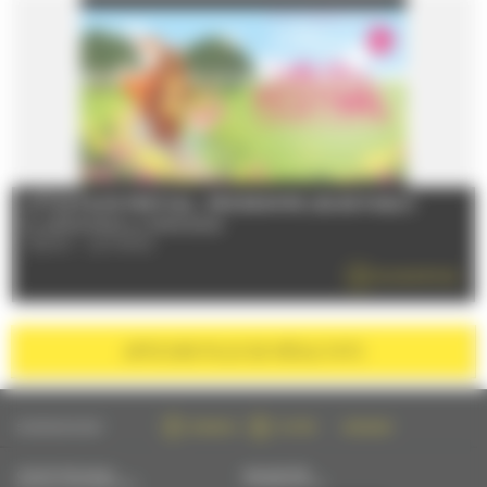
LITTLE FILMS FESTIVAL : PROGRAMME JEUNE PUBLIC
Du 28/06/2026 au 31/08/2026
72000 - LE MANS
EN SAVOIR PLUS
AFFICHER
PLUS DE RÉSULTATS
SUIVEZ-NOUS SUR :
FACEBOOK
TWITTER
INSTAGRAM
CONTACTEZ-NOUS
NEWSLETTER
PAR MAIL OU PAR TÉLÉPHONE
S'INSCRIRE PAR MAIL