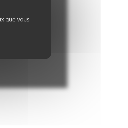
eux que vous