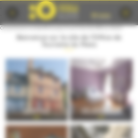
Cookies management panel
Ce partenaire ne bénéficie pas d'une fiche SILVER ou GOLD
Bienvenue sur le site de l'Office de
Tourisme du Mans
VISITEZ
SÉJOURNER