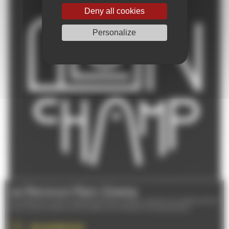
Deny all cookies
Personalize
Le Parcours Plein Champ
À l'aide de la carte numérique Plein Champ, partez à la redécouverte
de la ville du Mans et de toutes ses fresques monumentales !
EN SAVOIR PLUS