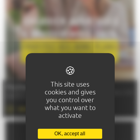
This site uses
Profitez du chéquier...
cookies and gives
Le chéquier "Avantages & Découvertes" 2026 est disponible à l'OT.
N'hésitez pas à nous le demander !
you control over
what you want to
EN SAVOIR PLUS
activate
OK, accept all