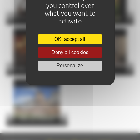
you control over
what you want to
Concert de l’épau : Trio Parhelie
La Cité Plantagenêt
activate
OK, accept all
Deny all cookies
La Cathédrale sens dessus
Personalize
Visite flash : les thermes romains
dessous !
Visite flash : l'enceinte romaine,
1700 ans d'histoire