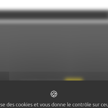
Google Maps est désactivé.
Autoriser
lise des cookies et vous donne le contrôle sur c