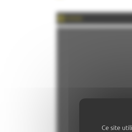
IMPRIMER
Ce site uti