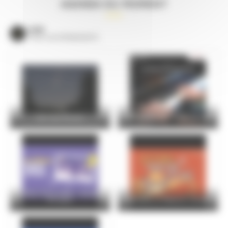
AGENDA DU MOMENT
VOIR
TOUS LES ÉVÈNEMENTS
Nuit des Étoiles
Les élèves du conservatoire
Le Mans Soirs d’été – Vendredi
07 août
Bottines et Maisons closes