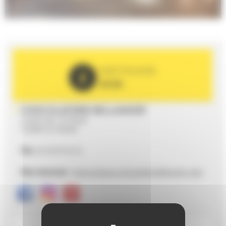
PARTENAIRE
2026
CHOCOLATERIE BELLANGER
2 RUE DE L'ETOILE
72000 LE MANS
Tél.
02 43 87 62 22
Site internet :
https://www.chocolats-bellanger.com