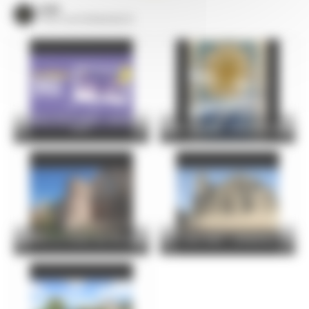
VOIR
TOUS LES ÉVÈNEMENTS
Le Mans Soirs d’été – Jeudi 06
août
Atelier familles : Vitrail de papier
Le Mans au temps des Romains
visite flash : cathédrale