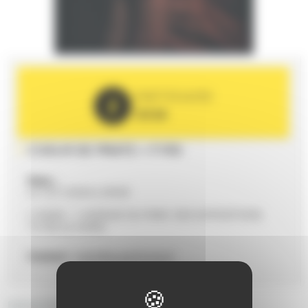
PARTENAIRE
2026
COEUR DE PIRATE + FYRS
Date :
Le 13/11/2026 à 20h00
L'OASIS - 1 AVENUE DU PARC DES EXPOSITIONS
72100 LE MANS
Contact :
hello@superforma.fr
DESCRIPTIF GÉNÉRAL