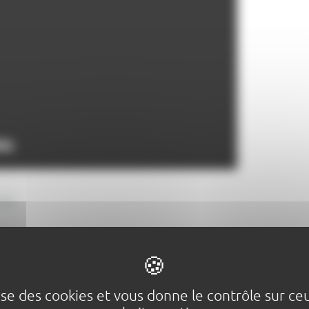
TS
lise des cookies et vous donne le contrôle sur c