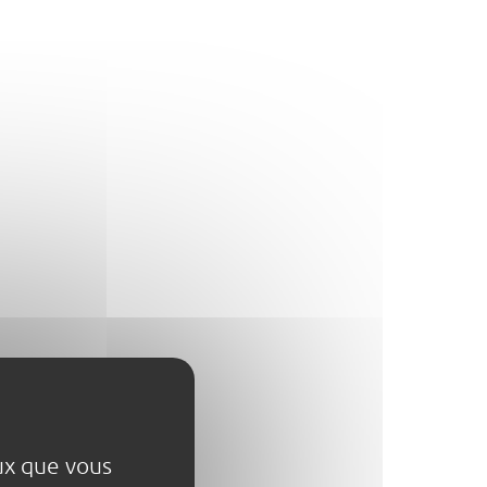
eux que vous