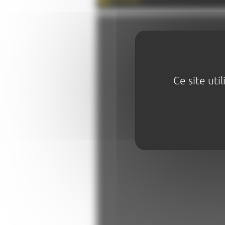
Ce site uti