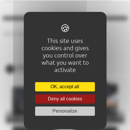
Aucun résultat.
This site uses
cookies and gives
AGENDA DU MOMENT
you control over
what you want to
VOIR
activate
TOUS LES ÉVÈNEMENTS
OK, accept all
Deny all cookies
Personalize
Nuit des Étoiles
Les élèves du conservatoire