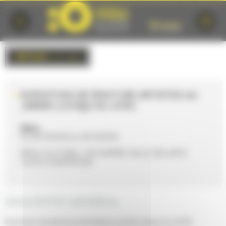
Cookies management panel
RETOUR
à la liste
EXPOSTION DE PEINTURE ARTISTES AU
JARDIN (JUSQU'AU 4/10)
Date :
Du 02/10/2026 au 04/10/2026
PÔLE CULTUREL L'ÉCHAPPÉE SALLE DES ARTS
72470 CHAMPAGNE
DESCRIPTIF GÉNÉRAL
Expostion de peinture Artistes au jardin (jusqu'au 4/10)