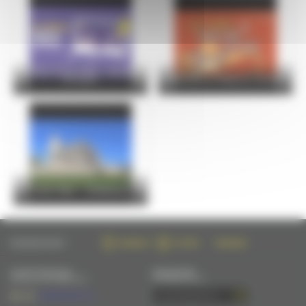
Le Mans Soirs d’été – Vendredi
07 août
Bottines et Maisons closes
Visite flash : Cathédrale
SUIVEZ-NOUS SUR :
FACEBOOK
TWITTER
INSTAGRAM
CONTACTEZ-NOUS
NEWSLETTER
PAR MAIL OU PAR TÉLÉPHONE
S'INSCRIRE PAR MAIL
+33 (0)2 43 28 17 22