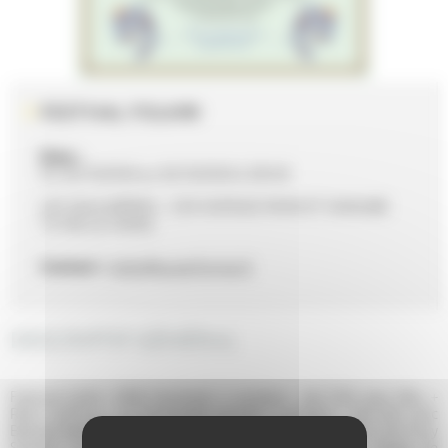
FESTIVAL FOLKIRI
Date :
Du 02/10/2026 au 03/10/2026 à 20h30
LES SAULNIÈRES - 239 AVENUE RHIN ET DANUBE
72100 LE MANS
Contact :
hello@superforma.fr
DESCRIPTIF GÉNÉRAL
Festival Folkiri 2026 Vendredi 2 octobre : bal folk avec Nòu +
Rémi Geffroy + La Sauterelle Samedi 3 octobre : bal folk avec
Ballade Ballade Bois + Lo Bal Del Lop + Duo Demaret / Sonnery
Samedi 3 octobre, quatre stages sont proposés : · Stage de