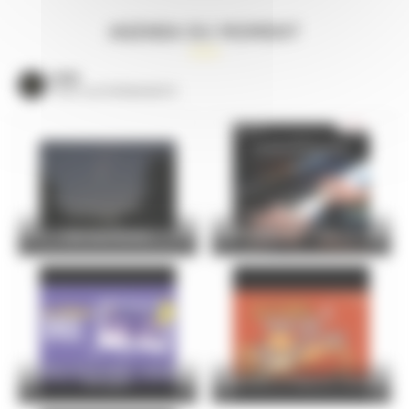
AGENDA DU MOMENT
VOIR
TOUS LES ÉVÈNEMENTS
Nuit des Étoiles
Les élèves du conservatoire
Le Mans Soirs d’été – Vendredi
07 août
Bottines et Maisons closes