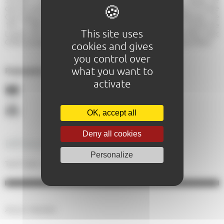
danses sardes avec Carlo Boeddu, de 14h30 à 16h30, à la Salle
Claircigny au Mans · Stage de DIATO avec Clément Rousse, de
16h à 18h aux Saulnières · Stage de chant avec Guillaume
This site uses
Lopez, de 16h à 18h aux Saulnières · Stage de Bourrées avec
Gilles Laupetre, de 16h45 à 19h15 à la Salle Claircigny au Mans
cookies and gives
you control over
what you want to
Paiements acceptés :
activate
OK, accept all
Deny all cookies
DÉTAILS DES TARIFS
Personalize
Tarif indiv. adulte : De 10,00€ à 25,00€
Aucun résultat.