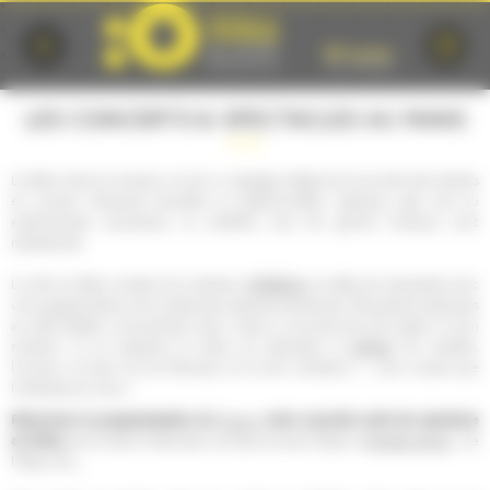
Cookies management panel
LES CONCERTS & SPECTACLES AU MANS
Le Mans aime la musique, et est un passage obligé de la tournée des artistes
en concert. Musiques actuelles ou traditionnelles, classique, jazz, rock ou
expérimental, acoustique ou amplifié, tous les genres musicaux sont
représentés.
théâtres
La ville du Mans compte de nombreux
et salles de spectacles avec
une programmation à la croisée des pratiques artistiques. Des grands classiques
au café théâtre, one-(wo)man show, chacun y trouvera de quoi passer un bon
danse
moment. Ici on apprécie le milieu du spectacle, la
, les variétés,
l'humour, et bien sûr les festivals, et ils sont nombreux !…vous n'aurez que
l'embarras du choix !
Retrouvez la programmation du
Forum
, votre nouvelle salle de spectacle
au Mans,
de la Scène Nationale Les Quinconces-L'Espal, d'
Antarès Arena
, de
l'Oasis, etc,...