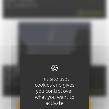
72000 - LE MANS
TÉL : 07 82 02 10 12
EN SAVOIR PLUS
NUIT DES ÉTOILES
Le 07/08/2026
This site uses
72000 - LE MANS
TÉL : 02 43 47 40 00
cookies and gives
you control over
EN SAVOIR PLUS
what you want to
activate