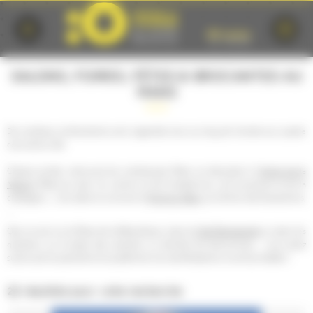
Cookies management panel
SALONS, FOIRES, FÊTES & BROCANTES AU
MANS
De nombreux évènements sont organisés tout au long de l’année aux quatre
coins de la ville.
Chaque année, retrouvez les nombreuses fêtes se déroulant à l'
Arche de la
Nature
(fêtes du pain, du cochon et de la basse-cour, de la pomme et de la
chataigne,...), les salons ou encore la
Foire du Mans
, au Centre des Expositions,
...
Que ce soit sur la Place de la République, dans la
Cité Plantagenêt
ou dans les
quartiers, sur la place des Jacobins ou derrière les Quinconces, ...vous serez
surpris par la quantité et la qualité de nos manifestations incontournables !
22 résultats pour votre recherche