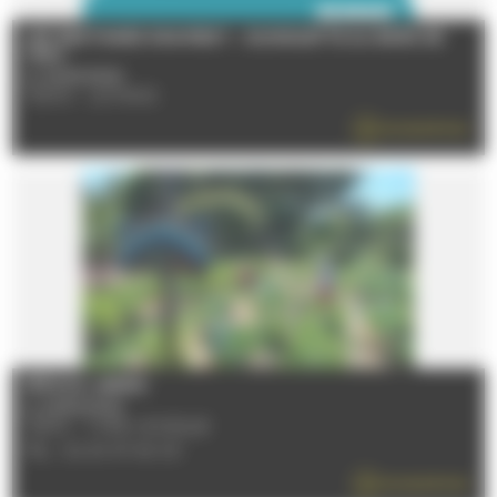
LES GENTIANES S’ANIMENT - GUINGUETTE AU BORD DE
L’EAU
Le 22/08/2026
72000 - LE MANS
EN SAVOIR PLUS
FÊTE DU JARDIN
Le 23/08/2026
72530 - YVRE-L'EVEQUE
TÉL : 02 43 47 40 00
EN SAVOIR PLUS