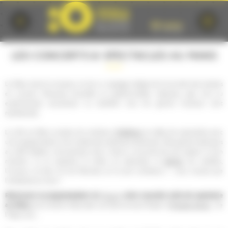
Cookies management panel
LES CONCERTS & SPECTACLES AU MANS
Le Mans aime la musique, et est un passage obligé de la tournée des artistes
en concert. Musiques actuelles ou traditionnelles, classique, jazz, rock ou
expérimental, acoustique ou amplifié, tous les genres musicaux sont
représentés.
théâtres
La ville du Mans compte de nombreux
et salles de spectacles avec
une programmation à la croisée des pratiques artistiques. Des grands classiques
au café théâtre, one-(wo)man show, chacun y trouvera de quoi passer un bon
danse
moment. Ici on apprécie le milieu du spectacle, la
, les variétés,
l'humour, et bien sûr les festivals, et ils sont nombreux !…vous n'aurez que
l'embarras du choix !
Retrouvez la programmation du
Forum
, votre nouvelle salle de spectacle
au Mans,
de la Scène Nationale Les Quinconces-L'Espal, d'
Antarès Arena
, de
l'Oasis, etc,...