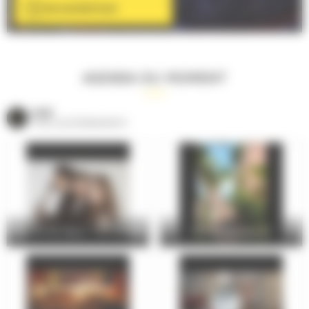
EN SAVOIR PLUS
AGENDA DU MOMENT
VOIR
TOUS LES ÉVÈNEMENTS
Concert de l’épau : Trio Parhelie
La Cité Plantagenêt