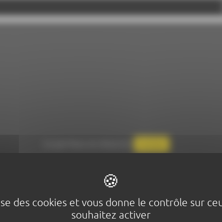
Google Maps est désactivé.
Autoriser
lise des cookies et vous donne le contrôle sur c
souhaitez activer