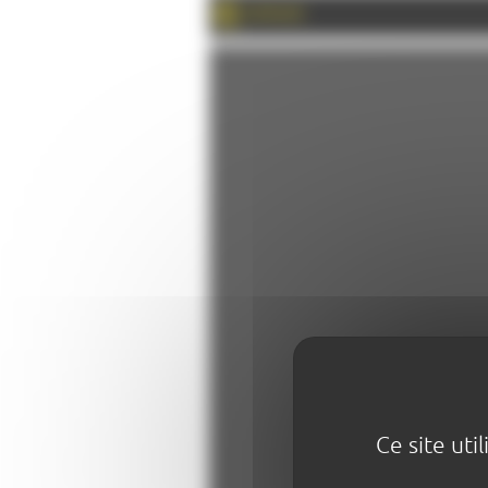
IMPRIMER
Ce site uti