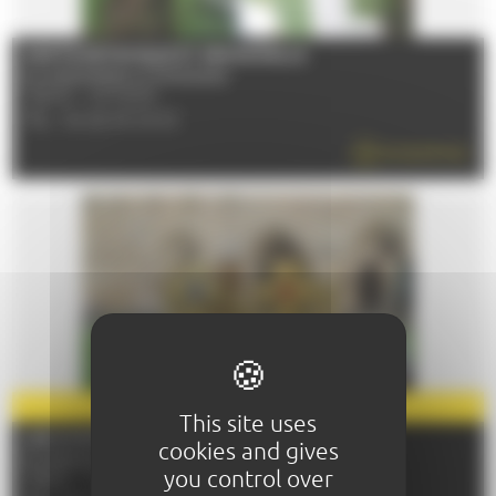
SORTIE BOTANIQUE ET SENSORIELLE
Du 04/04/2026 au 05/12/2026
72000 - LE MANS
TÉL : 06 26 25 09 63
EN SAVOIR PLUS
PARTENAIRE
2026
This site uses
LES MYSTÈRES DE L'ABBAYE
cookies and gives
Du 29/04/2026 au 31/12/2026
you control over
72530 - YVRE-L'EVEQUE