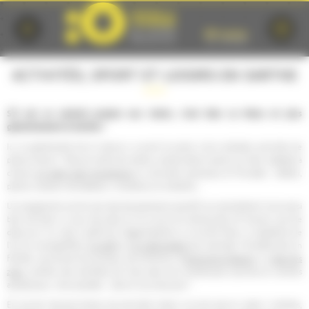
Cookies management panel
ACTIVITÉS, SPORT ET LOISIRS EN SARTHE
S'il est un endroit propice aux loisirs, c'est bien Le Mans et plus
généralement la Sarthe !
Ici, la générosité de la nature a ouvert la porte à de multiples activités de
pleine nature : Parcours dans les arbres, randonnées à pied ou à vélo, balades à
cheval,
en petit train touristique
ou activités nautiques et fluviales : téléski,
pêche, location de bateaux, croisières sur la Sarthe...
Un programme enrichi par des équipements sportifs qui permettent tout aussi
bien de faire un tour de piste sur le circuit du karting des 24 heures, que de
découvrir l'un des 2 golfs de l'agglomération ou encore faire un baptême de
l'air en montgolfière,
en ULM
ou
en hélicoptère
par exemple ! Se détendre en
famille, rencontrer les animaux de la ferme à l'
Arche de la Nature
, ou
dans les
zoos
, profiter des bienfaits de l'eau dans les nombreuses piscines et centres
aquatiques, c'est possible... alors à vous de jouer !
En cas de mauvais temps, les activités indoor ne sont pas en reste ! cinémas,