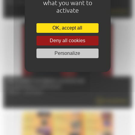
what you want to
TÉL : 02 43 84 22 29
activate
EN SAVOIR PLUS
OK, accept all
Deny all cookies
Personalize
RÉTROSPECTIVE PEDRO ALMODÓVAR
Du 12/06/2026 au 01/09/2026
72000 - LE MANS
EN SAVOIR PLUS