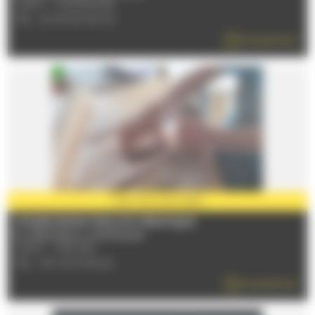
72470 - CHAMPAGNE
TÉL : 02 43 50 90 93
EN SAVOIR PLUS
PARTENAIRE
2026
STAGES ENFANT/ADULTE CÉRAMIQUE
Du 17/06/2026 au 06/09/2026
72230 - ARNAGE
TÉL : 09 72 97 69 24
EN SAVOIR PLUS