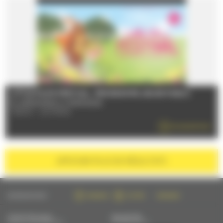
LITTLE FILMS FESTIVAL : PROGRAMME JEUNE PUBLIC
Du 28/06/2026 au 31/08/2026
72000 - LE MANS
EN SAVOIR PLUS
AFFICHER
PLUS DE RÉSULTATS
SUIVEZ-NOUS SUR :
FACEBOOK
TWITTER
INSTAGRAM
CONTACTEZ-NOUS
NEWSLETTER
PAR MAIL OU PAR TÉLÉPHONE
S'INSCRIRE PAR MAIL