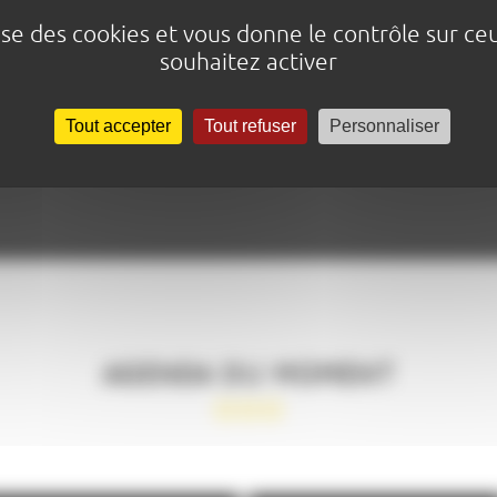
lise des cookies et vous donne le contrôle sur c
souhaitez activer
Tout accepter
Tout refuser
Personnaliser
AGENDA DU MOMENT