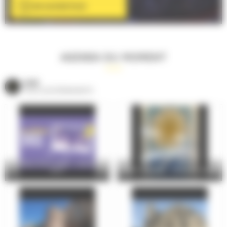
EN SAVOIR PLUS
AGENDA DU MOMENT
VOIR
TOUS LES ÉVÈNEMENTS
Le Mans Soirs d’été – Jeudi 06
août
Atelier familles : Vitrail de papier