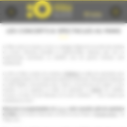
Cookies management panel
LES CONCERTS & SPECTACLES AU MANS
Le Mans aime la musique, et est un passage obligé de la tournée des artistes
en concert. Musiques actuelles ou traditionnelles, classique, jazz, rock ou
expérimental, acoustique ou amplifié, tous les genres musicaux sont
représentés.
théâtres
La ville du Mans compte de nombreux
et salles de spectacles avec
une programmation à la croisée des pratiques artistiques. Des grands classiques
au café théâtre, one-(wo)man show, chacun y trouvera de quoi passer un bon
danse
moment. Ici on apprécie le milieu du spectacle, la
, les variétés,
l'humour, et bien sûr les festivals, et ils sont nombreux !…vous n'aurez que
l'embarras du choix !
Retrouvez la programmation du
Forum
, votre nouvelle salle de spectacle
au Mans,
de la Scène Nationale Les Quinconces-L'Espal, d'
Antarès Arena
, de
l'Oasis, etc,...