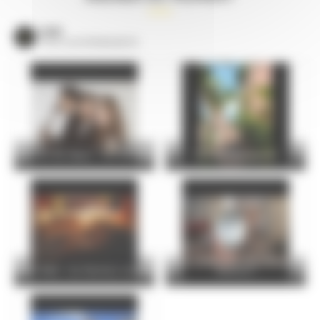
VOIR
TOUS LES ÉVÈNEMENTS
Concert de l’épau : Trio Parhelie
La Cité Plantagenêt
La Cathédrale sens dessus
Visite flash : les thermes romains
dessous !