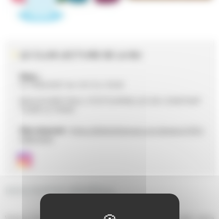
LE CLUB LECTURE DE LA BU
Date :
Le 19/02/2027 de 12h15 à 13h30
BOULEVARD PAUL D'ESTOURNELLES DE CONSTANT
72000 LE MANS
Site internet :
https://bibliotheques.univ-lemans.fr/fr/i
ndex.html
DESCRIPTIF GÉNÉRAL
Venez à la Bibliothèque universitaire parler livres avec votre