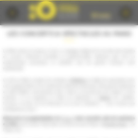
Cookies management panel
LES CONCERTS & SPECTACLES AU MANS
Le Mans aime la musique, et est un passage obligé de la tournée des artistes
en concert. Musiques actuelles ou traditionnelles, classique, jazz, rock ou
expérimental, acoustique ou amplifié, tous les genres musicaux sont
représentés.
théâtres
La ville du Mans compte de nombreux
et salles de spectacles avec
une programmation à la croisée des pratiques artistiques. Des grands classiques
au café théâtre, one-(wo)man show, chacun y trouvera de quoi passer un bon
danse
moment. Ici on apprécie le milieu du spectacle, la
, les variétés,
l'humour, et bien sûr les festivals, et ils sont nombreux !…vous n'aurez que
l'embarras du choix !
Retrouvez la programmation du
Forum
, votre nouvelle salle de spectacle
au Mans,
de la Scène Nationale Les Quinconces-L'Espal, d'
Antarès Arena
, de
l'Oasis, etc,...