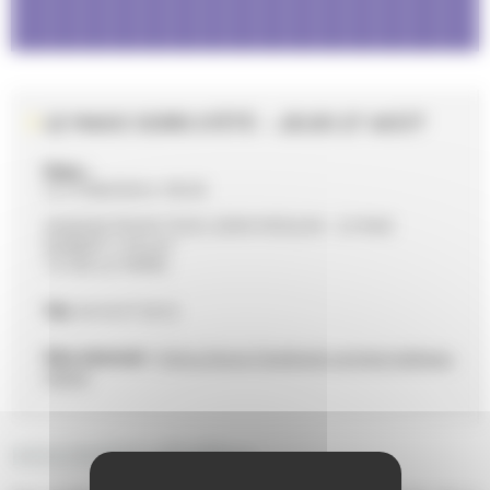
LE MANS SOIRS D’ÉTÉ – JEUDI 27 AOÛT
Date :
Le 27/08/2026 à 18h30
MAISON POUR TOUS JEAN MOULIN - 23 RUE
ROBERT COLLET
72100 LE MANS
Tél.
02 43 47 36 52
Site internet :
https://www.facebook.com/soirsdeteau
mans/
DESCRIPTIF GÉNÉRAL