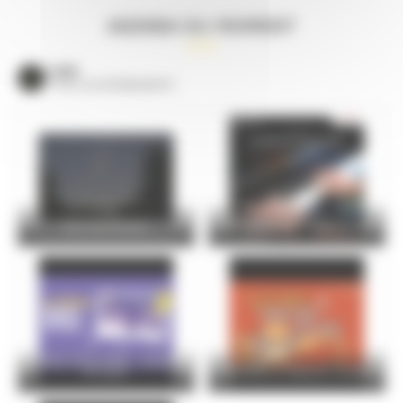
AGENDA DU MOMENT
VOIR
TOUS LES ÉVÈNEMENTS
Nuit des Étoiles
Les élèves du conservatoire
Le Mans Soirs d’été – Vendredi
07 août
Bottines et Maisons closes