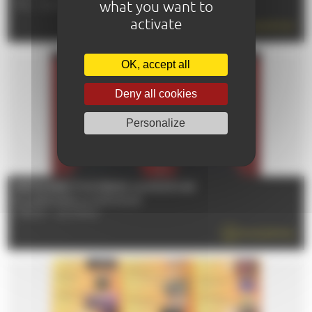
what you want to
TÉL : 02 43 84 22 29
activate
EN SAVOIR PLUS
OK, accept all
Deny all cookies
Personalize
RÉTROSPECTIVE PEDRO ALMODÓVAR
Du 12/06/2026 au 01/09/2026
72000 - LE MANS
EN SAVOIR PLUS