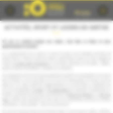
Cookies management panel
ACTIVITÉS, SPORT ET LOISIRS EN SARTHE
S'il est un endroit propice aux loisirs, c'est bien Le Mans et plus
généralement la Sarthe !
Ici, la générosité de la nature a ouvert la porte à de multiples activités de
pleine nature : Parcours dans les arbres, randonnées à pied ou à vélo, balades à
cheval,
en petit train touristique
ou activités nautiques et fluviales : téléski,
pêche, location de bateaux, croisières sur la Sarthe...
Un programme enrichi par des équipements sportifs qui permettent tout aussi
bien de faire un tour de piste sur le circuit du karting des 24 heures, que de
découvrir l'un des 2 golfs de l'agglomération ou encore faire un baptême de
l'air en montgolfière,
en ULM
ou
en hélicoptère
par exemple ! Se détendre en
famille, rencontrer les animaux de la ferme à l'
Arche de la Nature
, ou
dans les
zoos
, profiter des bienfaits de l'eau dans les nombreuses piscines et centres
aquatiques, c'est possible... alors à vous de jouer !
En cas de mauvais temps, les activités indoor ne sont pas en reste ! cinémas,