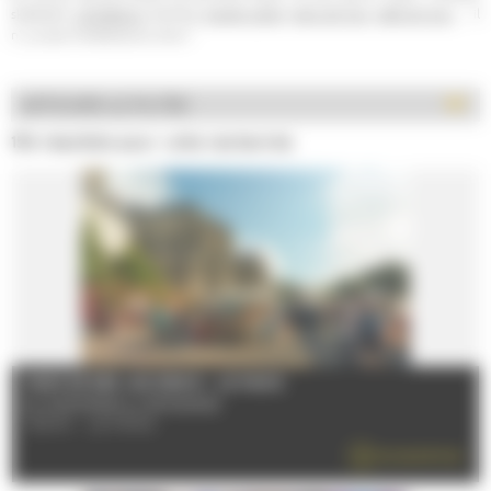
skatepark,
simulateurs
, bowling,
escape game
,
parcs de jeux
,
salle de jeux
,... il
n' y a que l'embarras du choix !
AFFICHER LE FILTRE
154 résultats pour votre recherche
MARCHÉ DES JACOBINS - LE MANS
Du 02/01/2026 au 30/12/2026
72000 - LE MANS
EN SAVOIR PLUS