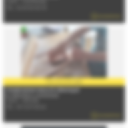
72470 - CHAMPAGNE
TÉL : 02 43 50 90 93
EN SAVOIR PLUS
PARTENAIRE
2026
STAGES ENFANT/ADULTE CÉRAMIQUE
Du 17/06/2026 au 06/09/2026
72230 - ARNAGE
TÉL : 09 72 97 69 24
EN SAVOIR PLUS