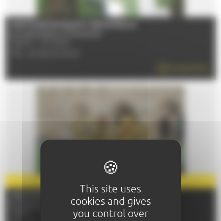
SORTIE BOTANIQUE ET SENSORIELLE
Du 04/04/2026 au 05/12/2026
72000 - LE MANS
TÉL : 06 26 25 09 63
EN SAVOIR PLUS
PARTENAIRE
2026
This site uses
LES MYSTÈRES DE L'ABBAYE
cookies and gives
Du 29/04/2026 au 31/12/2026
you control over
72530 - YVRE-L'EVEQUE