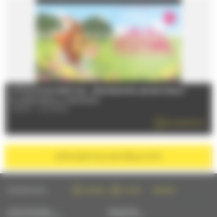
LITTLE FILMS FESTIVAL : PROGRAMME JEUNE PUBLIC
Du 28/06/2026 au 31/08/2026
72000 - LE MANS
EN SAVOIR PLUS
AFFICHER
PLUS DE RÉSULTATS
SUIVEZ-NOUS SUR :
FACEBOOK
TWITTER
INSTAGRAM
CONTACTEZ-NOUS
NEWSLETTER
PAR MAIL OU PAR TÉLÉPHONE
S'INSCRIRE PAR MAIL