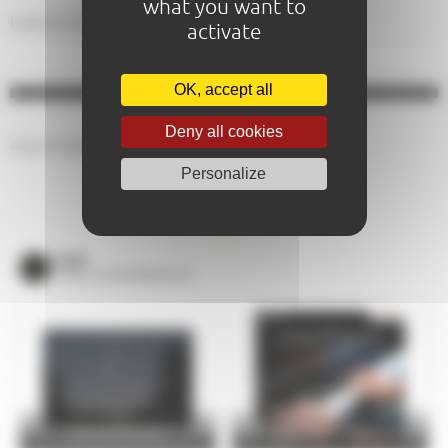
what you want to
Loto du club
activate
OK, accept all
Deny all cookies
Aucun résultat.
Personalize
AGENDA DU MOMENT
VOIR
TOUS LES ÉVÈNEMENTS
Nuit des Étoiles
Les élèves du conservatoire