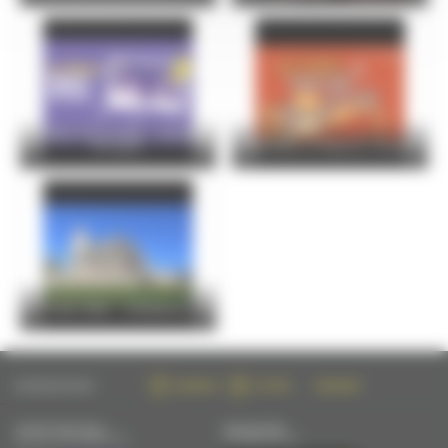
Le Mans Soirs d’été – Vendredi
07 août
Bottines et Maisons closes
Visite flash : Cathédrale
SUIVEZ-NOUS SUR :
FACEBOOK
TWITTER
INSTAGRAM
CONTACTEZ-NOUS
NEWSLETTER
PAR MAIL OU PAR TÉLÉPHONE
S'INSCRIRE PAR MAIL