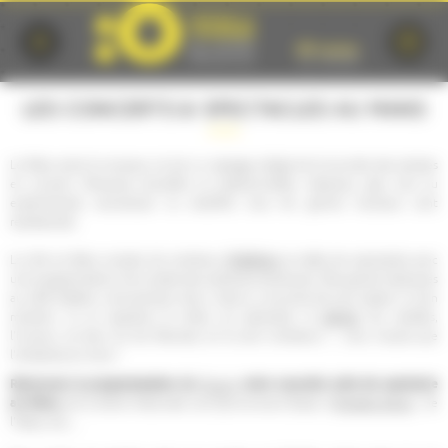
Cookies management panel
LES CONCERTS & SPECTACLES AU MANS
Le Mans aime la musique, et est un passage obligé de la tournée des artistes
en concert. Musiques actuelles ou traditionnelles, classique, jazz, rock ou
expérimental, acoustique ou amplifié, tous les genres musicaux sont
représentés.
théâtres
La ville du Mans compte de nombreux
et salles de spectacles avec
une programmation à la croisée des pratiques artistiques. Des grands classiques
au café théâtre, one-(wo)man show, chacun y trouvera de quoi passer un bon
danse
moment. Ici on apprécie le milieu du spectacle, la
, les variétés,
l'humour, et bien sûr les festivals, et ils sont nombreux !…vous n'aurez que
l'embarras du choix !
Retrouvez la programmation du
Forum
, votre nouvelle salle de spectacle
au Mans,
de la Scène Nationale Les Quinconces-L'Espal, d'
Antarès Arena
, de
l'Oasis, etc,...