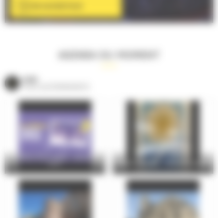
EN SAVOIR PLUS
AGENDA DU MOMENT
VOIR
TOUS LES ÉVÈNEMENTS
Le Mans Soirs d’été – Jeudi 06
août
Atelier familles : Vitrail de papier