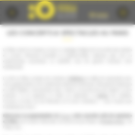
Cookies management panel
LES CONCERTS & SPECTACLES AU MANS
Le Mans aime la musique, et est un passage obligé de la tournée des artistes
en concert. Musiques actuelles ou traditionnelles, classique, jazz, rock ou
expérimental, acoustique ou amplifié, tous les genres musicaux sont
représentés.
théâtres
La ville du Mans compte de nombreux
et salles de spectacles avec
une programmation à la croisée des pratiques artistiques. Des grands classiques
au café théâtre, one-(wo)man show, chacun y trouvera de quoi passer un bon
danse
moment. Ici on apprécie le milieu du spectacle, la
, les variétés,
l'humour, et bien sûr les festivals, et ils sont nombreux !…vous n'aurez que
l'embarras du choix !
Retrouvez la programmation du
Forum
, votre nouvelle salle de spectacle
au Mans,
de la Scène Nationale Les Quinconces-L'Espal, d'
Antarès Arena
, de
l'Oasis, etc,...