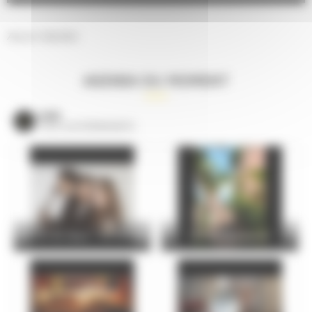
Aucun résultat.
AGENDA DU MOMENT
VOIR
TOUS LES ÉVÈNEMENTS
Concert de l’épau : Trio Parhelie
La Cité Plantagenêt