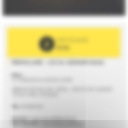
PARTENAIRE
2026
PRÉMOLAIRE - CIE DU DERNIER RANG
Date :
Le 15/08/2026 de 20h30 à 22h00
ABBAYE ROYALE DE L'EPAU - ROUTE DE CHANGÉ
72530 YVRE-L'EVEQUE
Tél.
0243842229
Contact :
epau.accueil@sarthe.fr
Site internet :
https://epau.sarthe.fr