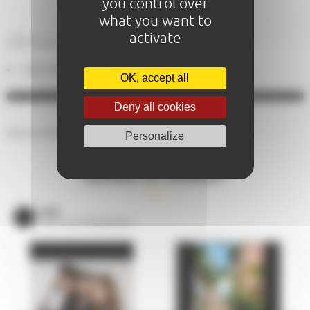
you control over
what you want to
activate
DÉTAILS DES TARIFS
Tarif indiv. adulte : A partir de 25,00€
OK, accept all
Deny all cookies
Aucun résultat.
Personalize
AGENDA DU MOMENT
VOIR
TOUS LES ÉVÈNEMENTS