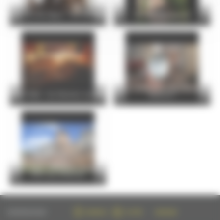
Concert de l’épau : Trio Parhelie
La Cité Plantagenêt
La Cathédrale sens dessus
Visite flash : les thermes romains
dessous !
Visite flash : l'enceinte romaine,
1700 ans d'histoire
SUIVEZ-NOUS SUR :
FACEBOOK
TWITTER
INSTAGRAM