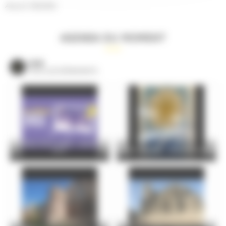
Aucun résultat.
AGENDA DU MOMENT
VOIR
TOUS LES ÉVÈNEMENTS
Le Mans Soirs d’été – Jeudi 06
août
Atelier familles : Vitrail de papier