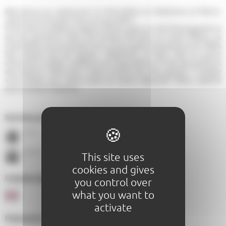
Bienvenue au restaurant la Ciboulette où Stéphane et Marie-
Jeanne ont le plaisir de vous accueillir!
Forte de sa présence depuis 38 ans dans la Cité Plantagenêt et
de ses parutions dans les Guides Michelin et Gault Millau, la
Ciboulette vous propose une cuisine gastronomique où le 100%
fait maison est de rigueur. Stéphane, le chef, met un point
d’honneur à allier tradition et originalité au fil de ses cartes et
des saisons. Petit plus: notre cuisine est sans gluten !! Laissez
vous tenter par notre carte et venez déguster! Menu spécial
pour la Saint-Valentin.
Services proposés :
À 8 Km
À 1 Km
À 0,5 Km
This site uses
cookies and gives
Langues parlées au sein de l'établissement :
you control over
what you want to
activate
Paiements acceptés :