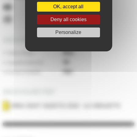
OK, accept all
Deny all cookies
Personalize
DESCRIPTIF ÉQUIPEMENTS
Non
Tables d'hôtes
:
50
Capacité restaurant
:
Oui
Animaux acceptés
:
BROCHURE PDF
MENU SAINT VALENTIN 2026 - LA CIBOULETTE