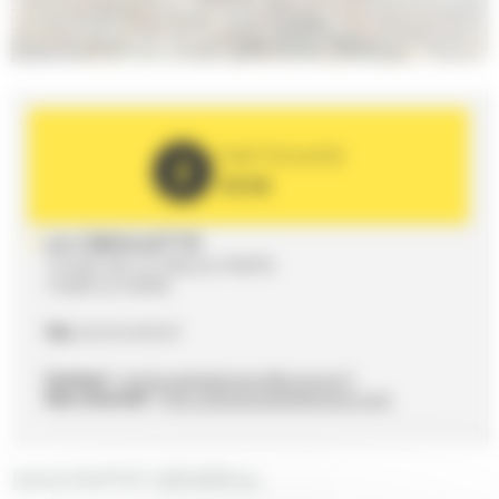
PARTENAIRE
2026
LA CIBOULETTE
14 RUE DE LA VIEILLE PORTE
72000 LE MANS
Tél.
02 43 24 65 67
Contact :
laciboulettelemans@orange.fr
Site internet :
http://laciboulettelemans.com
DESCRIPTIF GÉNÉRAL