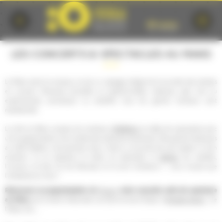
Cookies management panel
LES CONCERTS & SPECTACLES AU MANS
Le Mans aime la musique, et est un passage obligé de la tournée des artistes
en concert. Musiques actuelles ou traditionnelles, classique, jazz, rock ou
expérimental, acoustique ou amplifié, tous les genres musicaux sont
représentés.
théâtres
La ville du Mans compte de nombreux
et salles de spectacles avec
une programmation à la croisée des pratiques artistiques. Des grands classiques
au café théâtre, one-(wo)man show, chacun y trouvera de quoi passer un bon
danse
moment. Ici on apprécie le milieu du spectacle, la
, les variétés,
l'humour, et bien sûr les festivals, et ils sont nombreux !…vous n'aurez que
l'embarras du choix !
Retrouvez la programmation du
Forum
, votre nouvelle salle de spectacle
au Mans,
de la Scène Nationale Les Quinconces-L'Espal, d'
Antarès Arena
, de
l'Oasis, etc,...