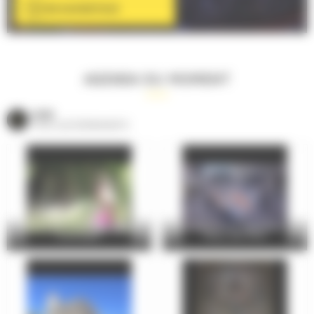
EN SAVOIR PLUS
AGENDA DU MOMENT
VOIR
TOUS LES ÉVÈNEMENTS
Margo - Cie Clinamen - Gaëlle
Chronique d'une libération : Le
Guéranger
Mans, été 1944