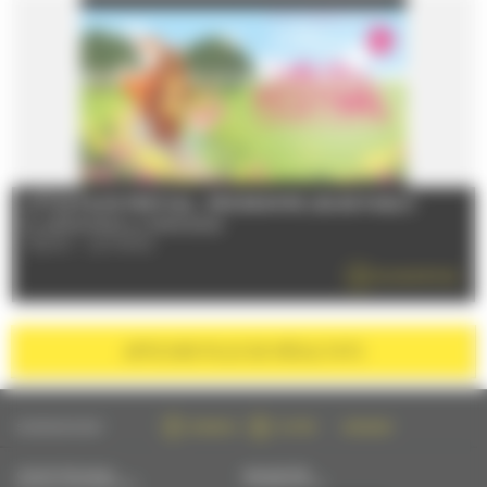
LITTLE FILMS FESTIVAL : PROGRAMME JEUNE PUBLIC
Du 28/06/2026 au 31/08/2026
72000 - LE MANS
EN SAVOIR PLUS
AFFICHER
PLUS DE RÉSULTATS
SUIVEZ-NOUS SUR :
FACEBOOK
TWITTER
INSTAGRAM
CONTACTEZ-NOUS
NEWSLETTER
PAR MAIL OU PAR TÉLÉPHONE
S'INSCRIRE PAR MAIL