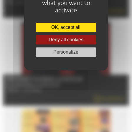
what you want to
TÉL : 02 43 84 22 29
activate
EN SAVOIR PLUS
OK, accept all
Deny all cookies
Personalize
RÉTROSPECTIVE PEDRO ALMODÓVAR
Du 12/06/2026 au 01/09/2026
72000 - LE MANS
EN SAVOIR PLUS