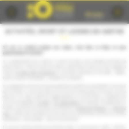
Cookies management panel
ACTIVITÉS, SPORT ET LOISIRS EN SARTHE
S'il est un endroit propice aux loisirs, c'est bien Le Mans et plus
généralement la Sarthe !
Ici, la générosité de la nature a ouvert la porte à de multiples activités de
pleine nature : Parcours dans les arbres, randonnées à pied ou à vélo, balades à
cheval,
en petit train touristique
ou activités nautiques et fluviales : téléski,
pêche, location de bateaux, croisières sur la Sarthe...
Un programme enrichi par des équipements sportifs qui permettent tout aussi
bien de faire un tour de piste sur le circuit du karting des 24 heures, que de
découvrir l'un des 2 golfs de l'agglomération ou encore faire un baptême de
l'air en montgolfière,
en ULM
ou
en hélicoptère
par exemple ! Se détendre en
famille, rencontrer les animaux de la ferme à l'
Arche de la Nature
, ou
dans les
zoos
, profiter des bienfaits de l'eau dans les nombreuses piscines et centres
aquatiques, c'est possible... alors à vous de jouer !
En cas de mauvais temps, les activités indoor ne sont pas en reste ! cinémas,