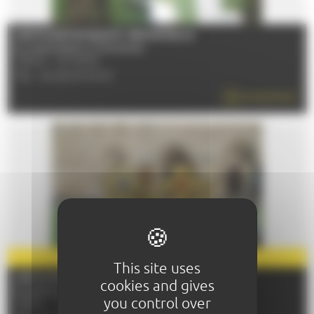
SORTIE BOTANIQUE ET SENSORIELLE
Du 04/04/2026 au 05/12/2026
72000 - LE MANS
TÉL : 06 26 25 09 63
EN SAVOIR PLUS
PARTENAIRE
2026
This site uses
LES MYSTÈRES DE L'ABBAYE
cookies and gives
Du 29/04/2026 au 31/12/2026
you control over
72530 - YVRE-L'EVEQUE