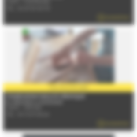
72470 - CHAMPAGNE
TÉL : 02 43 50 90 93
EN SAVOIR PLUS
PARTENAIRE
2026
STAGES ENFANT/ADULTE CÉRAMIQUE
Du 17/06/2026 au 06/09/2026
72230 - ARNAGE
TÉL : 09 72 97 69 24
EN SAVOIR PLUS