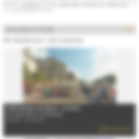
skatepark,
simulateurs
, bowling,
escape game
,
parcs de jeux
,
salle de jeux
,... il
n' y a que l'embarras du choix !
AFFICHER LE FILTRE
154 résultats pour votre recherche
MARCHÉ DES JACOBINS - LE MANS
Du 02/01/2026 au 30/12/2026
72000 - LE MANS
EN SAVOIR PLUS