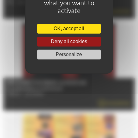
what you want to
TÉL : 02 43 84 22 29
activate
EN SAVOIR PLUS
OK, accept all
Deny all cookies
Personalize
RÉTROSPECTIVE PEDRO ALMODÓVAR
Du 12/06/2026 au 01/09/2026
72000 - LE MANS
EN SAVOIR PLUS