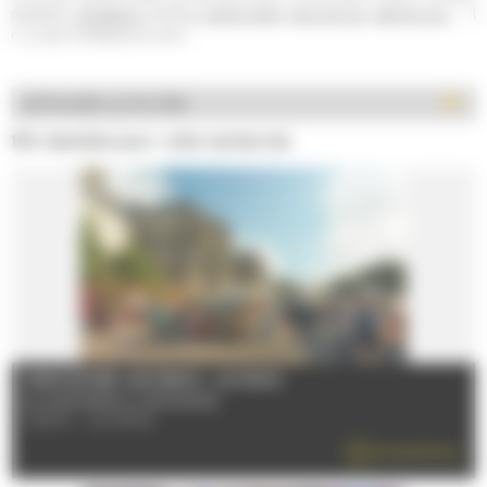
skatepark,
simulateurs
, bowling,
escape game
,
parcs de jeux
,
salle de jeux
,... il
n' y a que l'embarras du choix !
AFFICHER LE FILTRE
154 résultats pour votre recherche
MARCHÉ DES JACOBINS - LE MANS
Du 02/01/2026 au 30/12/2026
72000 - LE MANS
EN SAVOIR PLUS