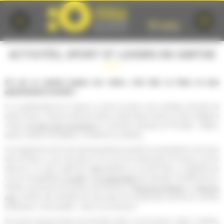
Cookies management panel
ACTIVITÉS, SPORT ET LOISIRS EN SARTHE
S'il est un endroit propice aux loisirs, c'est bien Le Mans et plus
généralement la Sarthe !
Ici, la générosité de la nature a ouvert la porte à de multiples activités de
pleine nature : Parcours dans les arbres, randonnées à pied ou à vélo, balades à
cheval,
en petit train touristique
ou activités nautiques et fluviales : téléski,
pêche, location de bateaux, croisières sur la Sarthe...
Un programme enrichi par des équipements sportifs qui permettent tout aussi
bien de faire un tour de piste sur le circuit du karting des 24 heures, que de
découvrir l'un des 2 golfs de l'agglomération ou encore faire un baptême de
l'air en montgolfière,
en ULM
ou
en hélicoptère
par exemple ! Se détendre en
famille, rencontrer les animaux de la ferme à l'
Arche de la Nature
, ou
dans les
zoos
, profiter des bienfaits de l'eau dans les nombreuses piscines et centres
aquatiques, c'est possible... alors à vous de jouer !
En cas de mauvais temps, les activités indoor ne sont pas en reste ! cinémas,