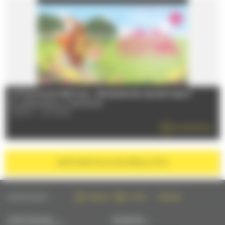
LITTLE FILMS FESTIVAL : PROGRAMME JEUNE PUBLIC
Du 28/06/2026 au 31/08/2026
72000 - LE MANS
EN SAVOIR PLUS
AFFICHER
PLUS DE RÉSULTATS
SUIVEZ-NOUS SUR :
FACEBOOK
TWITTER
INSTAGRAM
CONTACTEZ-NOUS
NEWSLETTER
PAR MAIL OU PAR TÉLÉPHONE
S'INSCRIRE PAR MAIL