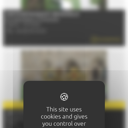
SORTIE BOTANIQUE ET SENSORIELLE
Du 04/04/2026 au 05/12/2026
72000 - LE MANS
TÉL : 06 26 25 09 63
EN SAVOIR PLUS
PARTENAIRE
2026
This site uses
LES MYSTÈRES DE L'ABBAYE
cookies and gives
Du 29/04/2026 au 31/12/2026
you control over
72530 - YVRE-L'EVEQUE