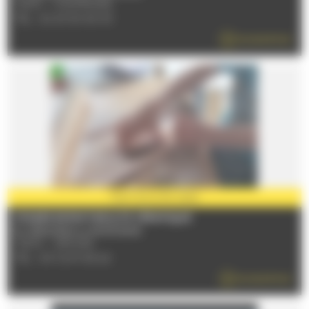
72470 - CHAMPAGNE
TÉL : 02 43 50 90 93
EN SAVOIR PLUS
PARTENAIRE
2026
STAGES ENFANT/ADULTE CÉRAMIQUE
Du 17/06/2026 au 06/09/2026
72230 - ARNAGE
TÉL : 09 72 97 69 24
EN SAVOIR PLUS