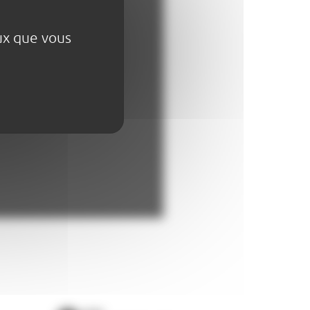
eux que vous