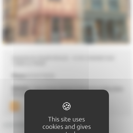
MAISON DU PILIER-ROUGE - 41/43 GRANDE RUE
72000 LE MANS
Phone
02 43 47 40 30
Website :
https://www.lemans.fr/dynamique/des-idees-
de-visite/la-maison-du-patrimoine
This site uses
GENERAL DESCRIPTION
cookies and gives