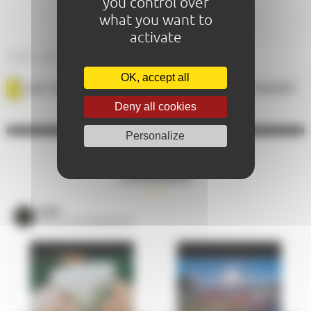
you control over
what you want to
activate
PDF BROCHURE
OK, accept all
LES INCONTOURNABLES DE LA CITÉ PLANTAGENÊT
Deny all cookies
Personalize
CALENDAR
VOIR
TOUS LES ÉVÈNEMENTS