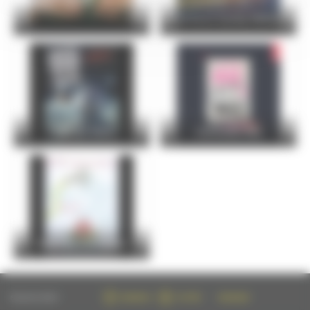
24 Hours Cycling SKODA
FOIRE DU MANS
Christophe Maé
Entre Cours et Jardins
FOLLOW US ON :
FACEBOOK
TWITTER
INSTAGRAM