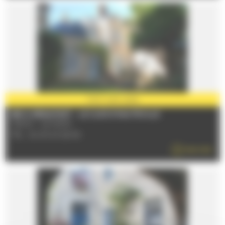
PARTNER
2026
BED & BREAKFAST - LE CLOS D'HAUTEVILLE
72000 - LE MANS
TÉL : 02 43 23 26 80
READ MORE