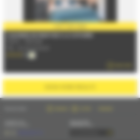
PARTNER
2026
CHAMBRES DE PRESTIGE À LA CATINIÈRE
72230 - ARNAGE
TÉL : 02 43 23 84 61
READ MORE
SHOW
MORE RESULTS
FOLLOW US ON :
FACEBOOK
TWITTER
INSTAGRAM
CONTACT US
NEWSLETTER
BY EMAIL OR PHONE
SUBSCRIBE BY EMAIL
+33 (0)2 43 28 17 22