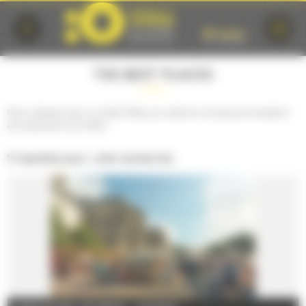
Cookies management panel
THE BEST PLACES
Have a pleasant stay in Le Mans! Make your selection among accommodation
and restaurants of Le Mans :
11 résultats pour votre recherche