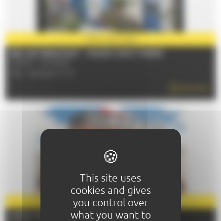
PARTNER
2026
BED AND BREAKFAST - MAISON SAINT-PIERRE
72000 - LE MANS
TÉL : 06 84 61 17 31
READ MORE
This site uses
cookies and gives
you control over
PARTNER
2026
what you want to
HOTEL IBIS LE MANS CENTRE GARE