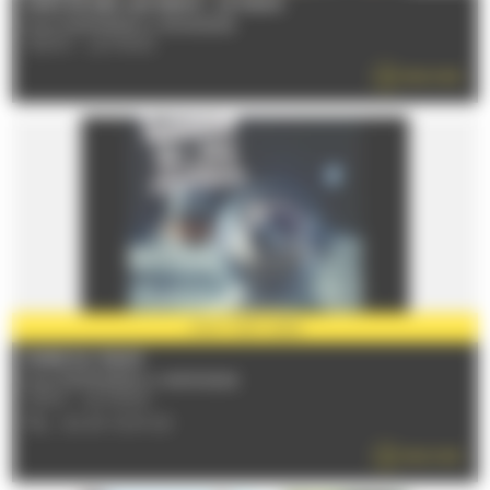
MARCHÉ DES JACOBINS - LE MANS
From 02/01/2026 to 30/12/2026
72000 - LE MANS
READ MORE
PARTNER
2026
FOIRE DU MANS
From 10/09/2026 to 14/09/2026
72100 - LE MANS
TÉL : 02 43 72 51 00
READ MORE