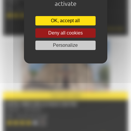
activate
72000 - LE MANS
TÉL : 02 43 83 20 20
OK, accept all
READ MORE
Deny all cookies
Personalize
PARTNER
2026
HOTEL MERCURE LE MANS CENTRE
72000 - LE MANS
TÉL : 02 43 40 22 40