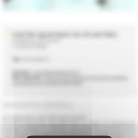
CENTRE AQUATIQUE LES ATLANTIDES
4 AVENUE DE VOLOS
72100 LE MANS
Tél.
02 43 50 05 31
Contact :
sports@ville-lemans.fr
Site internet :
https://www.lemans.fr/dynamique/les-a
ctivites/les-piscines/les-atlantides/
DESCRIPTIF GÉNÉRAL
Aux Atlantides, c'est l'été toute l'année!
Le centre aquatique des Atlantides, au Mans se compose de
plusieurs espaces. À l'intérieur, vous trouverez, ouvertes toute
l'année, une halle sportive qui comprend un bassin sportif, un