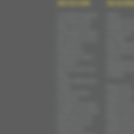
DÉCOUVRIR
SÉJOURN
La Cité Plantagenêt
Hôtels
Les 24 Heures du
Chambres d'
Mans - Le circuit
Hôtellerie de 
Les Musées du Mans
Auberges de
Monuments et lieux
jeunesse
de mémoire
Gîtes / Meublé
Présentation
Gîtes de gro
générale du Mans
Autres
La Sarthe
hébergement
Parcs et Jardins du
Hébergemen
Mans
insolites
Le Mans Métropole
Visites
Restaurants
Le Pays du Mans
traditionnels
Itinéraires
Restaurants
Les Alpes mancelles
gastronomiq
Le Mans et le cinéma
Saveurs du 
Destination Coco
Restauration
Artisanat d'art &
Crêperie, Piz
Gastronomie
Brasserie / Gri