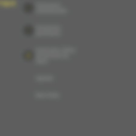
TIQUE
Partenaires
institutionnels
Entreprises
partenaires
Partenaires Office
du tourisme du
Mans
Agenda
Bons Plans