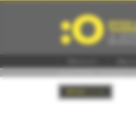
Panneau de gestion des cookies
Découvrir
Séjour
Accueil
/
Pratique - Commerces & se
RETOUR
à la liste