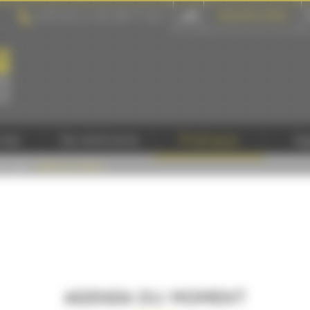
+33 (0) 2 43 28 17 22
GROUPE & PROS
ner
Se distraire
Pratique
A
rvices
/
Gare du Mans
AGENDA DU MOMENT