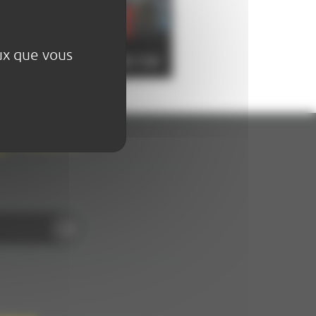
x
t
eux que vous
Veillée art de la rue
FACEBOOK