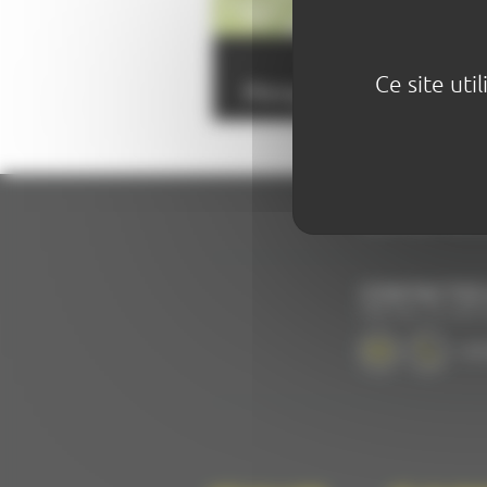
Ce site uti
Margo - Cie Clinamen 
SUIVEZ-NOU
CONTACTEZ
PAR MAIL OU PAR 
+33 