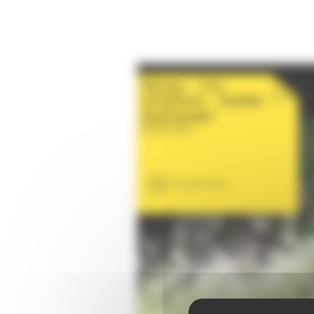
Margo - Cie
Clinamen - Gaëlle
Guéranger
08-08-2026
En savoir plus