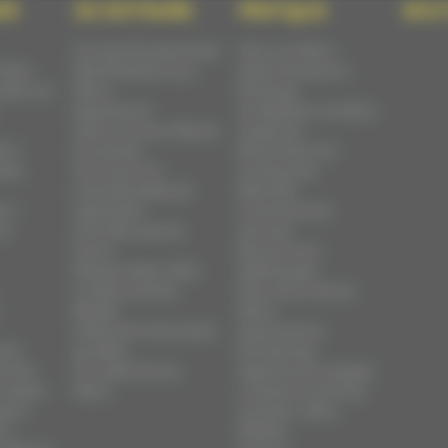
ER
SE DISTRAIRE
PRATIQUE
BOU
Concerts & spectacles
Venir au Mans
hôtes
Manifestations au
Administrations
plein air
Mans
Parkings
Expositions
Se déplacer au Mans
Salons, foires, fêtes &
Urgences
s /
brocantes
Brocanteurs &
upes
Vie nocturne
antiquaires
Liste des salles de
Marchés
s /
spectacles
Commerces &
ts
Activités, sports,
services
loisirs
Brochures à
Randonnées / Vélo
télécharger
Le Mans Sarthe
Plan de la ville du
Basket
Mans
Calendrier des visites
Associations
ues
guidées
Entreprises
monde
Un week-end au
Agences de voyages
 rapide
Mans
Locations voitures,
zeria
scooters, vélos
ll
Médias