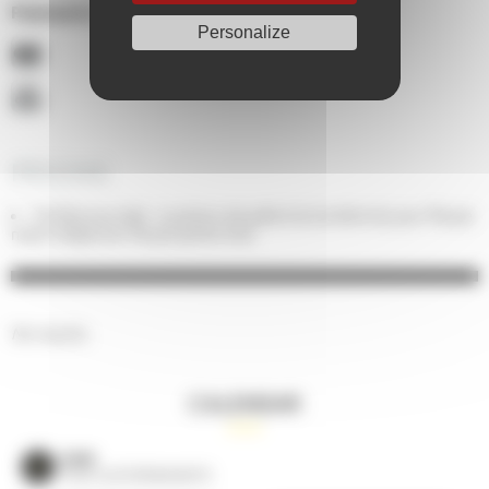
Paiements acceptés :
Personalize
PRICING
Forfait journée : Location de salle à la lumière du jour Pause
matin Déjeuner Pause après-midi
No results.
CALENDAR
VOIR
TOUS LES ÉVÈNEMENTS