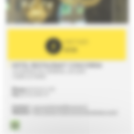
PARTNER
2026
HOTEL RESTAURANT CONCORDIA
16 AVENUE DU GÉNÉRAL LECLERC
72000 LE MANS
Phone
02 43 24 12 30
Fax
02 43 24 85 74
Contact :
concordiahotel@orange.fr
Website :
http://www.hotel-concordia-lemans.com/