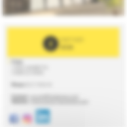
PARTNER
2026
FIAA
1 RUE GAMBETTA
72000 LE MANS
Phone
02 21 76 02 34
Contact :
accueil@fiaalemans.com
Website :
https://www.fiaa-lemans.com