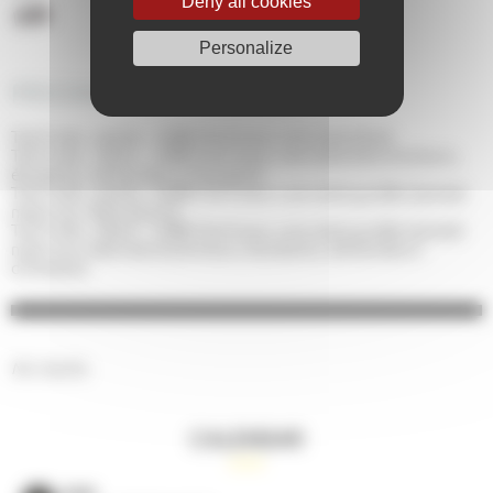
Deny all cookies
Personalize
PRICING
Tarif indiv. adulte : 5,00€ (Tarif pour une visite libre)
Tarif indiv. réduit : 3,00€ (Tarif pour une visite libre (mineurs,
étudiants, demandeurs d'emploi))
Tarif indiv. adulte : 8,00€ (Tarif pour une visite guidée (samedi
matin sur réservation))
Tarif indiv. réduit : 5,00€ (Tarif pour une visite guidée (samedi
matin sur réservation)(mineurs, étudiants, demandeurs
d'emploi))
No results.
CALENDAR