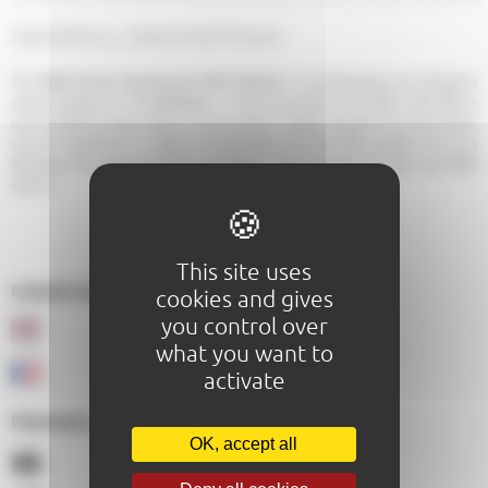
GENERAL DESCRIPTION
The
FIAA (Fonds International d’Art Actuel)
is a contemporary art exhibition
center located at «
Là Visitation
», in the very heart of Le Mans. We offer a
new exhibition every three or four months, mostly artworks by living artists,
who are significant in today’s art landscape. We also offer guided tours (on
Saturday mornings) and artistic workshops. The art center can also host MICE
events.
This site uses
Langues parlées au sein de l'établissement :
cookies and gives
you control over
what you want to
activate
Paiements acceptés :
OK, accept all