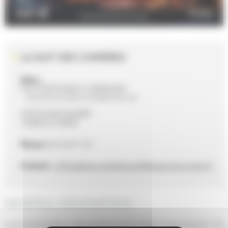
LA NUIT DES CHIMÈRES
Date :
From 02/07/2026 to 20/09/2026
Tous les soirs dès la tombée de la nuit
CITÉ PLANTAGENÊT
72000 LE MANS
Phone
02 43 28 17 22
Contact :
officedetourismelemans@lemans-tourisme.fr
GENERAL DESCRIPTION
La Nuit des Chimères, a free screening trail to discover every evening in the