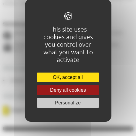
summer, in the heart of Le Mans.
Services proposés :
This site uses
Gare du Mans - À 1,8 Km
Gare routière du Mans - À 1,8 Km
cookies and gives
you control over
Tramway - arrêt Jacobins (ligne T2) - À
A 11 - sortie L'Océane - À 6 Km
0,2 Km
what you want to
activate
PRICING
OK, accept all
Gratuit
Deny all cookies
PDF BROCHURE
Personalize
PLAN DE LA NUIT DES CHIMÈRES 2026