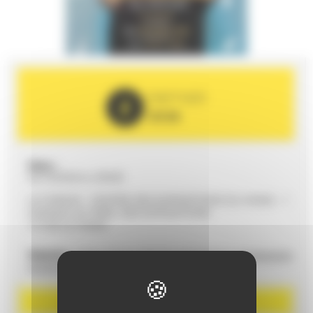
PARTNER
2026
Date :
02/10/2026 to 20h00
LE FORUM - CENTRE DES EXPOSITIONS DU MANS - 1
AVENUE DU PARC DES EXPOSITIONS
72100 LE MANS
Website :
https://www.lemans-centrexpos.com/evenem
ent/anne-tuffigo-2/
BOOK