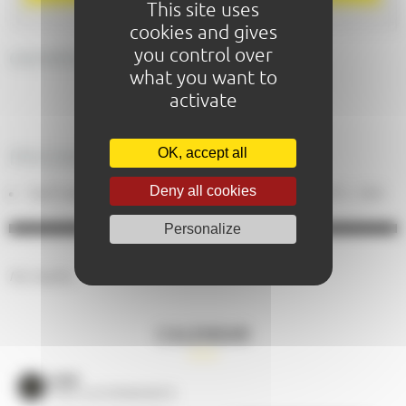
This site uses
cookies and gives
you control over
GENERAL DESCRIPTION
what you want to
activate
PRICING
OK, accept all
Deny all cookies
Tarif indiv. adulte : CARRÉ OR : 47 € CAT 1 : 42 € CAT 2 : 35 €
Personalize
No results.
CALENDAR
VOIR
TOUS LES ÉVÈNEMENTS