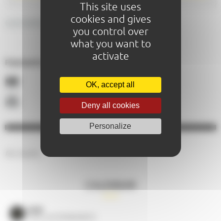
This site uses
cookies and gives
GENERAL DESCRIPTION
you control over
what you want to
activate
Paiements acceptés :
OK, accept all
Deny all cookies
Personalize
No results.
CALENDAR
VOIR
TOUS LES ÉVÈNEMENTS