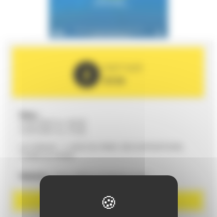
PARTNER
2026
Date :
31/01/2027 to 14h30
31/01/2027 to 17h30
LE FORUM - 1, RUE DU PARC DES EXPOSITIONS
72000 LE MANS
Website :
https://leforum-lemans.com/
BOOK