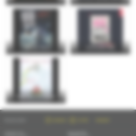
FOIRE DU MANS
Christophe Maé
Entre Cours et Jardins
FOLLOW US ON :
FACEBOOK
TWITTER
INSTAGRAM
CONTACT US
NEWSLETTER