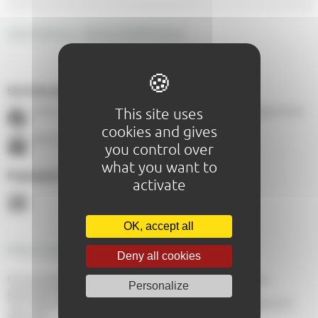
GENERAL DESCRIPTION
Services proposés :
This site uses
Itinéraire de randonnée
ARNAGE - À 1,7 Km
ARNAGE -
À 0,1 Km
cookies and gives
ARNAGE - À 1,7 Km
you control over
what you want to
Paiements acceptés :
activate
OK, accept all
PRICING
Deny all cookies
Formule famille : From 60,00€ to 180,00€ (formule Duo
Personalize
parent/enfant)
Tarif abonné : From 40,00€ to 70,00€ (pour un achat de 2 à 3
séances)