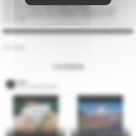
Tarif indiv. adulte : From 25,00€ to 50,00€
Tarif indiv. enfant : From 15,00€ to 30,00€ (de 7 à 12 ans)
Tarif groupe adulte : From 140,00€ to 200,00€ (de 4 à 6
personnes)
No results.
CALENDAR
VOIR
TOUS LES ÉVÈNEMENTS
24 Hours Cycling SKODA