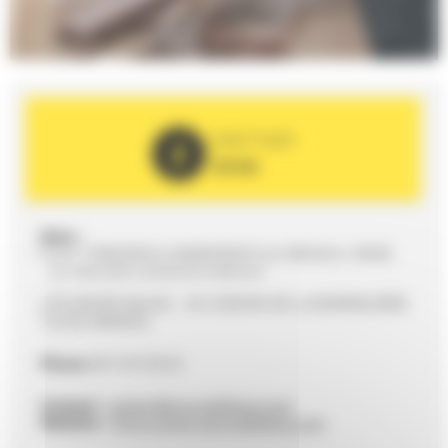
PARTNER
2026
Date :
From 17/06/2026 to 06/09/2026 from 09h30 to 18h00
Sur réservation semaine et week-end
L'ÉCORCÉE BLEUE - 20 CHEMIN DE LA BORDELIÈRE
72230 ARNAGE
Phone
09 72 97 69 24
Contact :
atelier@ecorceebleue.com
Website :
https://www.ecorceebleue.com