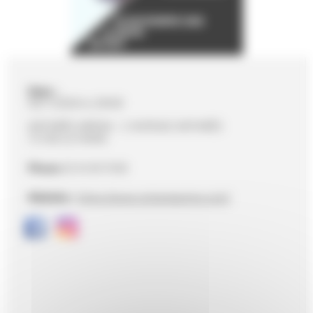
Date :
03/11/2026 to 20h00
ANTARÈS ARENA - 2 AVENUE ANTARÈS
72100 LE MANS
Phone
02 43 40 70 00
Website :
https://www.antaresarena.com/