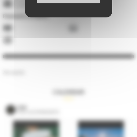
Tramway T1 - Terminus
Antarès/MMArena - À 0,1 Km
Paiements acceptés :
No results.
CALENDAR
VOIR
TOUS LES ÉVÈNEMENTS